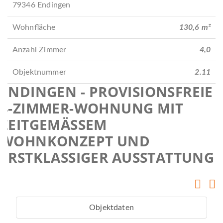
r
i
79346 Endingen
ü
t
c
e
Wohnfläche
130,6 m²
k
r
Anzahl Zimmer
4,0
Objektnummer
2.11
ENDINGEN - PROVISIONSFREIE
4-ZIMMER-WOHNUNG MIT
ZEITGEMÄSSEM W
OHNKONZEPT UND E
RSTKLASSIGER AUSSTATTUNG
Objektdaten