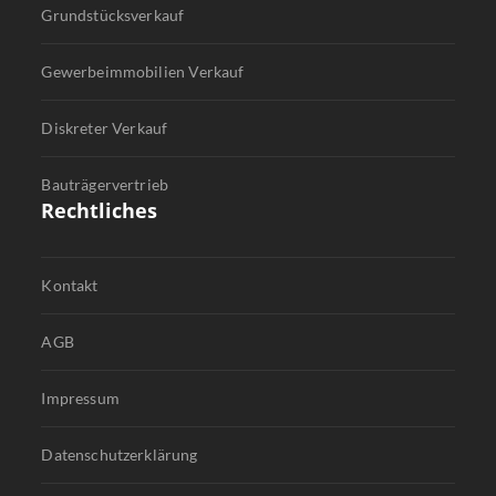
AGB
Impressum
Datenschutzerklärung
Cookie-Richtlinie (EU)
Kontakt
BOREAS Immobilien GmbH
Am Predigertor 1
79098 Freiburg
E-Mail:
info@boreas-immobilien.de
Telefon:
076145893730