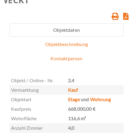
Vermarktung
Kauf
Objektart
Etage
und
Wohnung
Kaufpreis
668.000,00 €
Wohnfläche
116,6 m²
Anzahl Zimmer
4,0
Anzahl Schlafzimmer
3,0
Anzahl Badezimmer
2,0
Anzahl Stellplätze
2,0
Anzahl Balkone
1,0
Ausstattungskategorie
Gehoben
Bad
Dusche, Fenster
Bodenart
Parkett, Fliesen
Heizungsart
Fussboden
Befeuerung
Luftwärmepumpe