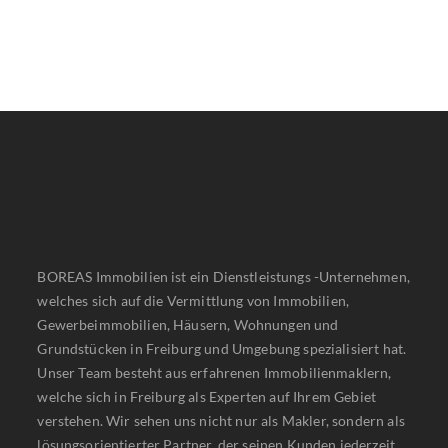
Gewerbeimmobilien, Häusern, Wohnungen und
Grundstücken in Freiburg und Umgebung spezialisiert hat.
Unser Team besteht aus erfahrenen Immobilienmaklern,
welche sich in Freiburg als Experten auf Ihrem Gebiet
verstehen. Wir sehen uns nicht nur als Makler, sondern als
lösungsorientierter Partner, der seinen Kunden jederzeit
zur Seite steht. Vertrauen und Ehrlichkeit treffen auf
Erfahrung und Kompetenz.
Schnellzugriff
Aktuelle Immobilien
Referenzen
Immobilienverkauf