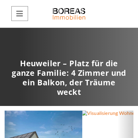
Heuweiler – Platz für die
ganze Familie: 4 Zimmer und
ein Balkon, der Träume
weckt
Visualisierung Wohnen
Z
W
u
e
r
i
ü
t