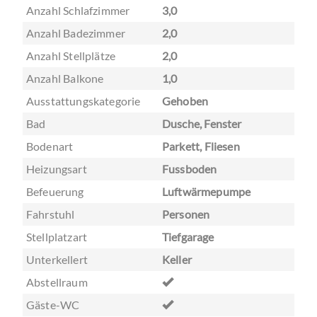
Fahrstuhl
Personen
Stellplatzart
Tiefgarage
Unterkellert
Keller
Abstellraum
Gäste-WC
Zustand
ERSTBEZUG
Frei ab
2027
Energieträger
Luftwärmepumpe
Gebäudeart
Wohngebäude