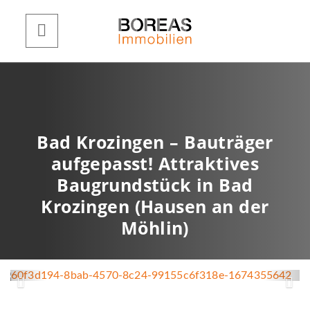
Bad Krozingen – Bauträger
aufgepasst! Attraktives
Baugrundstück in Bad
Krozingen (Hausen an der
Möhlin)
60f3d194-8bab-4570-8c24-
99155c6f318e-1674355642
Z
W
u
e