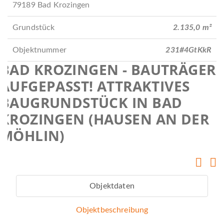
r
i
79189 Bad Krozingen
ü
t
c
e
Grundstück
2.135,0 m²
k
r
Objektnummer
231#4GtKkR
BAD KROZINGEN - BAUTRÄGER
AUFGEPASST! ATTRAKTIVES
BAUGRUNDSTÜCK IN BAD
KROZINGEN (HAUSEN AN DER
MÖHLIN)
Objektdaten
Objektbeschreibung