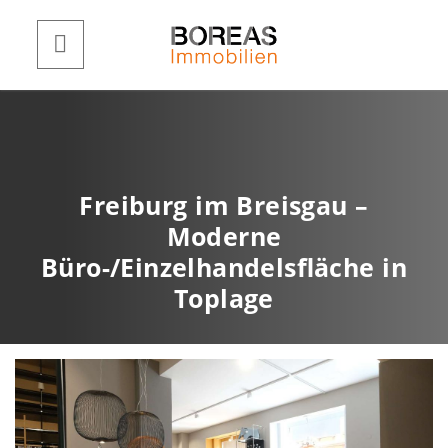
Freiburg im Breisgau –
Moderne
Büro-/Einzelhandelsfläche in
Toplage
Büro/Verkaufsfläche
Z
W
u
e
r
i
ü
t