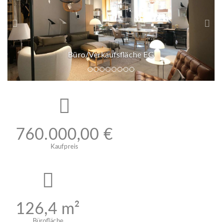
c
e
k
r
 EG
760.000,00 €
Kaufpreis
126,4 m²
Bürofläche