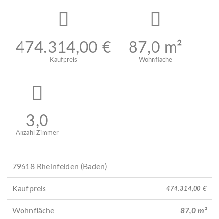
u
e
r
i
ü
t
c
e
474.314,00 €
87,0 m²
k
r
Kaufpreis
Wohnfläche
3,0
Anzahl Zimmer
79618 Rheinfelden (Baden)
Kaufpreis
474.314,00 €
Wohnfläche
87,0 m²