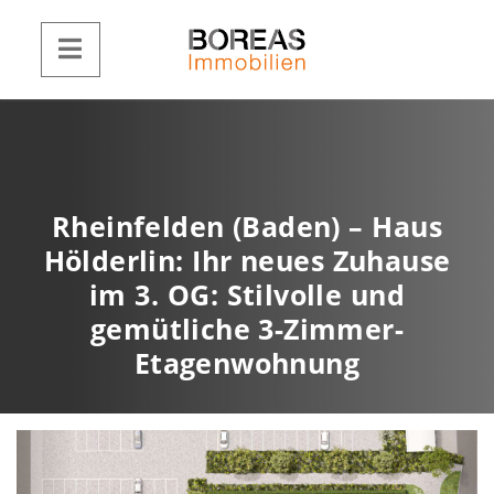
Rheinfelden (Baden) – Haus
Hölderlin: Ihr neues Zuhause
im 3. OG: Stilvolle und
gemütliche 3-Zimmer-
Etagenwohnung
1837c927-89
Z
W
u
e