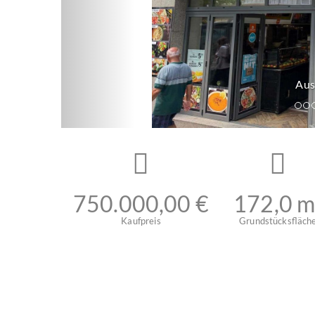
ssenansicht
750.000,00 €
172,0 m
Kaufpreis
Grundstücksfläch