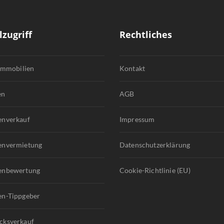
lzugriff
Rechtliches
 Immobilien
Kontakt
en
AGB
enverkauf
Impressum
envermietung
Datenschutzerklärung
enbewertung
Cookie-Richtlinie (EU)
en-Tippgeber
cksverkauf