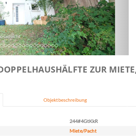
 DOPPELHAUSHÄLFTE ZUR MIETE
Objektbeschreibung
244#4GtKkR
Miete/Pacht