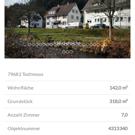
r
i
ü
t
c
e
k
r
Hausansicht
79682 Todtmoos
Wohnfläche
142,0 m²
Grundstück
318,0 m²
Anzahl Zimmer
7,0
Objektnummer
4313340