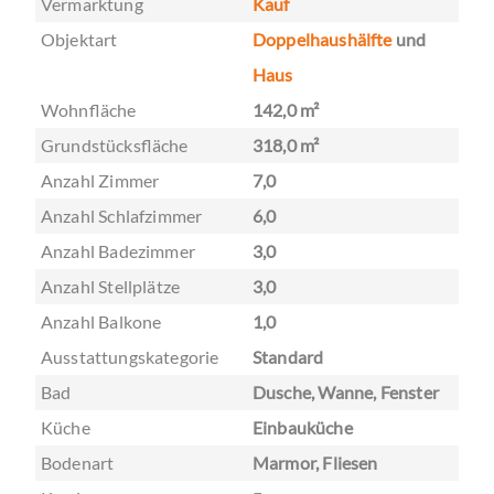
Vermarktung
Kauf
Objektart
Doppelhaushälfte
und
Haus
Wohnfläche
142,0 m²
Grundstücksfläche
318,0 m²
Anzahl Zimmer
7,0
Anzahl Schlafzimmer
6,0
Anzahl Badezimmer
3,0
Anzahl Stellplätze
3,0
Anzahl Balkone
1,0
Ausstattungskategorie
Standard
Bad
Dusche, Wanne, Fenster
Küche
Einbauküche
Bodenart
Marmor, Fliesen