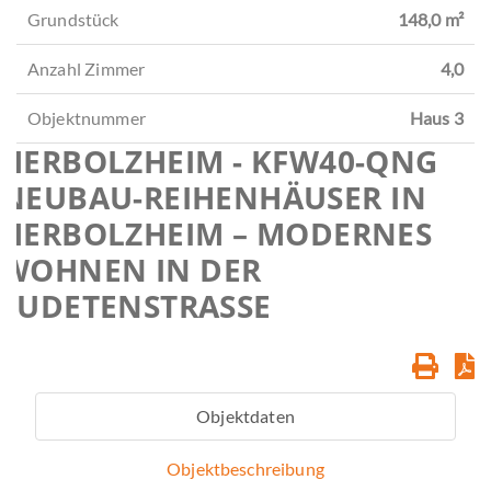
Grundstück
148,0 m²
Anzahl Zimmer
4,0
Objektnummer
Haus 3
HERBOLZHEIM - KFW40-QNG
NEUBAU-REIHENHÄUSER IN
HERBOLZHEIM – MODERNES
WOHNEN IN DER
SUDETENSTRASSE
Objektdaten
Objektbeschreibung