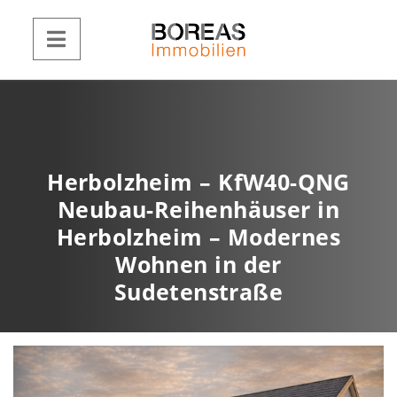
Herbolzheim – KfW40-QNG
Neubau-Reihenhäuser in
Herbolzheim – Modernes
Wohnen in der
Sudetenstraße
Visualisieru
Z
W
u
e