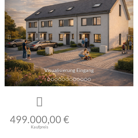
r
i
ü
t
c
e
k
r
g Eingang
499.000,00 €
Kaufpreis